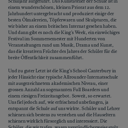
Schuljahr aufgeführt. Das Kunstatelier der Schule ist in
einem wunderschönen, kleinen Priorat aus dem 12.
Jahrhundert untergebracht und produziert einige der
besten Ölmalereien, Töpferwaren und Skulpturen, die
wir bisher an einem britischen Internat gesehen haben.
Und dann gibt es noch die King’s Week, ein einwöchiges
Festival im Sommersemester mit Hunderten von
Veranstaltungen rund um Musik, Drama und Kunst,
das die kreativen Früchte des Jahres der Schüler für die
breite Öffentlichkeit zusammenführt.
Und zu guter Letzt ist die King’s School Canterbury in
jeder Hinsicht eine typische Allrounder-Internatsschule
mit ausgezeichnetem akademischen Niveau, einer
grossen Anzahl an sogenannten Full Boarders und
einem riesigen Freizeitangebot. Soweit, so erwartet.
Uns fiel jedoch auf, wie erfrischend unbefangen, ja
entspannt die Schule auf uns wirkte. Schüler und Lehrer
schienen sich bestens zu verstehen und die Hauseltern
schienen wirklich fürsorglich und interessiert. Die
Schüler, die wir trafen, waren verständlicherweise stolz,