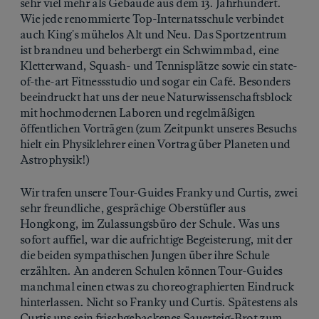
sehr viel mehr als Gebäude aus dem 13. Jahrhundert.
Wie jede renommierte Top-Internatsschule verbindet
auch King's mühelos Alt und Neu. Das Sportzentrum
ist brandneu und beherbergt ein Schwimmbad, eine
Kletterwand, Squash- und Tennisplätze sowie ein state-
of-the-art Fitnessstudio und sogar ein Café. Besonders
beeindruckt hat uns der neue Naturwissenschaftsblock
mit hochmodernen Laboren und regelmäßigen
öffentlichen Vorträgen (zum Zeitpunkt unseres Besuchs
hielt ein Physiklehrer einen Vortrag über Planeten und
Astrophysik!)
Wir trafen unsere Tour-Guides Franky und Curtis, zwei
sehr freundliche, gesprächige Oberstüfler aus
Hongkong, im Zulassungsbüro der Schule. Was uns
sofort auffiel, war die aufrichtige Begeisterung, mit der
die beiden sympathischen Jungen über ihre Schule
erzählten. An anderen Schulen können Tour-Guides
manchmal einen etwas zu choreographierten Eindruck
hinterlassen. Nicht so Franky und Curtis. Spätestens als
Curtis uns sein frischgebackenes Sauerteig-Brot zum