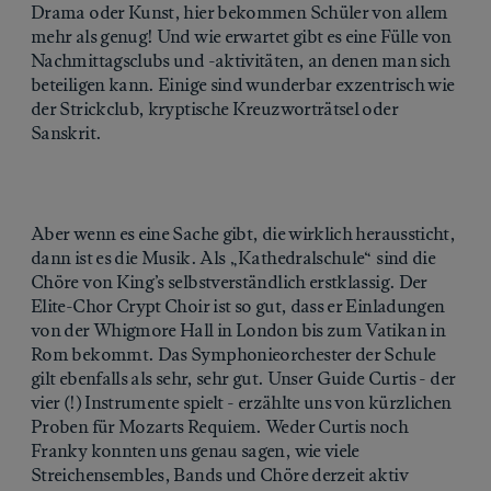
Drama oder Kunst, hier bekommen Schüler von allem
mehr als genug! Und wie erwartet gibt es eine Fülle von
Nachmittagsclubs und -aktivitäten, an denen man sich
beteiligen kann. Einige sind wunderbar exzentrisch wie
der Strickclub, kryptische Kreuzworträtsel oder
Sanskrit.
Aber wenn es eine Sache gibt, die wirklich heraussticht,
dann ist es die Musik. Als „Kathedralschule“ sind die
Chöre von King’s selbstverständlich erstklassig. Der
Elite-Chor Crypt Choir ist so gut, dass er Einladungen
von der Whigmore Hall in London bis zum Vatikan in
Rom bekommt. Das Symphonieorchester der Schule
gilt ebenfalls als sehr, sehr gut. Unser Guide Curtis - der
vier (!) Instrumente spielt - erzählte uns von kürzlichen
Proben für Mozarts Requiem. Weder Curtis noch
Franky konnten uns genau sagen, wie viele
Streichensembles, Bands und Chöre derzeit aktiv