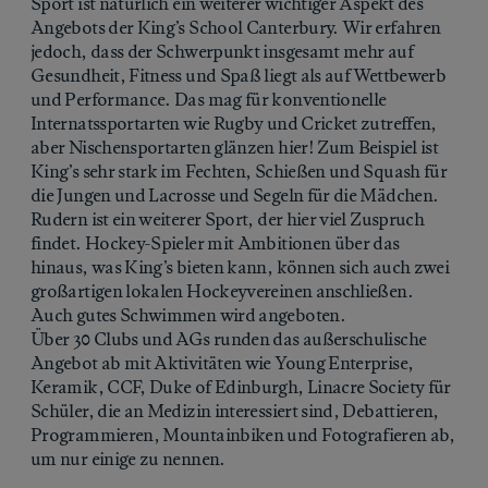
Sport ist natürlich ein weiterer wichtiger Aspekt des
Angebots der King’s School Canterbury. Wir erfahren
jedoch, dass der Schwerpunkt insgesamt mehr auf
Gesundheit, Fitness und Spaß liegt als auf Wettbewerb
und Performance. Das mag für konventionelle
Internatssportarten wie Rugby und Cricket zutreffen,
aber Nischensportarten glänzen hier! Zum Beispiel ist
King’s sehr stark im Fechten, Schießen und Squash für
die Jungen und Lacrosse und Segeln für die Mädchen.
Rudern ist ein weiterer Sport, der hier viel Zuspruch
findet. Hockey-Spieler mit Ambitionen über das
hinaus, was King’s bieten kann, können sich auch zwei
großartigen lokalen Hockeyvereinen anschließen.
Auch gutes Schwimmen wird angeboten.
Über 30 Clubs und AGs runden das außerschulische
Angebot ab mit Aktivitäten wie Young Enterprise,
Keramik, CCF, Duke of Edinburgh, Linacre Society für
Schüler, die an Medizin interessiert sind, Debattieren,
Programmieren, Mountainbiken und Fotografieren ab,
um nur einige zu nennen.