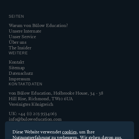
SEITEN
Warum von Bülow Education?
Unsere Internate
Unser Service
Über uns
The Insider
WEITERE
Kontakt
Sitemap
Datenschutz
Impressum
KONTAKTDATEN
von Bülow Education, Holbrooke House, 34 - 38
Hill Rise, Richmond, TW10 6UA
Vereinigtes Königreich
UK:
+44 (0) 203 9534063
info@buloweducation.com
Unbedingt erforderliche Cookies
ÜBER UNS
Diese Website verwendet
cookies
, um Ihre
Seit über 30 Jahren öffnet von Bülow Education Türen zu den
Unbedingt erforderliche Cookies ermöglichen grundlegende
Nutzungserfahrung zu verbessern. Wir gehen davon aus,