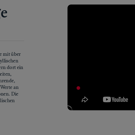
ge
e mit über
yllischen
rn dort ein
eiten,
ührende,
 Werte an
ionen. Die
lischen