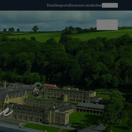
Familienportal
Internate entdecken
English
Search
Menu
ge