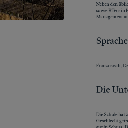
Neben den üblic
sowie BTecs in
Management an
Sprache
Französisch, De
Die Unt
Die Schule hat 
Geschlecht getr
gut in Schuss. D