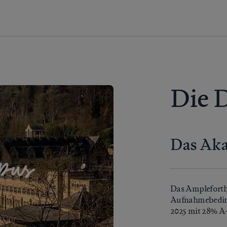
Die D
Das Ak
pus
Das Ampleforth 
Aufnahmebeding
2025 mit 28% A-