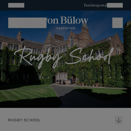
Kontakt
Familienportal
English
Search
Menu
Rugby School
RUGBY SCHOOL