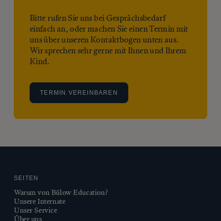
Bitte rufen Sie uns bei Gesprächsbedarf
einfach an, oder machen Sie einen Termin mit
uns über unseren Kontaktbogen unten aus.
Wir sprechen sehr gerne mit Ihnen und Ihrem
Kind.
TERMIN VEREINBAREN
SEITEN
Warum von Bülow Education?
Unsere Internate
Unser Service
Über uns