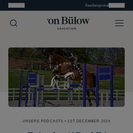
Kontakt
Familienportal
English
Search
Menu
UNSERE PODCASTS
• 1ST DECEMBER 2024